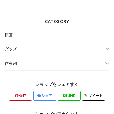
CATEGORY
原画
グッズ
ステーショナリー
作家別
ショップをシェアする
保存
シェア
LINE
ツイート
ショップのアカウント