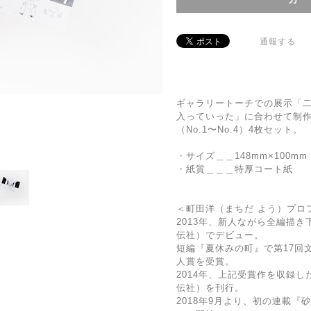
通報する
ギャラリートーチでの展示「
入っていった」に合わせて制
（No.1〜No.4）4枚セット。
・サイズ＿＿148mm×100mm
・紙質＿＿＿特厚コート紙
＜町田洋（まちだ よう）プロ
2013年、新人ながら全編描
伝社）でデビュー。
短編『夏休みの町』で第17回
人賞を受賞。
2014年、上記受賞作を収録
伝社）を刊行。
2018年9月より、初の連載