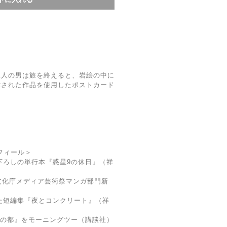
二人の男は旅を終えると、岩絵の中に
作された作品を使用したポストカード
フィール＞
き下ろしの単行本『惑星9の休日』（祥
文化庁メディア芸術祭マンガ部門新
した短編集『夜とコンクリート』（祥
『砂の都』をモーニングツー（講談社）