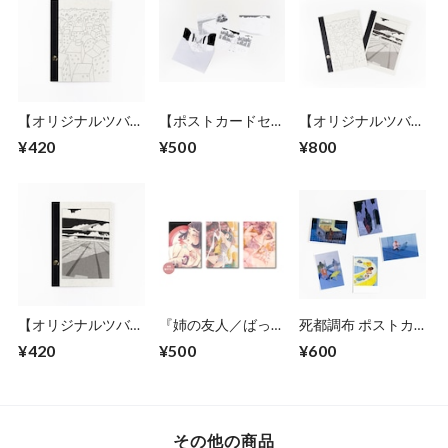
【オリジナルツバメ
【ポストカードセッ
【オリジナルツバメ
ノート】町田洋イラ
ト】町田洋「二人の
ノート2冊セット】
¥420
¥500
¥800
ストカバーA5サイ
男は旅を終えると、
町田洋イラストカバ
ズノート（A）
岩絵の中に入ってい
ーA5サイズノート
った」（A）
【オリジナルツバメ
『姉の友人／ばった
死都調布 ポストカ
ノート】町田洋イラ
ん』ポストカード
ードセット
¥420
¥500
¥600
ストカバーA5サイ
ズノート（B）
その他の商品