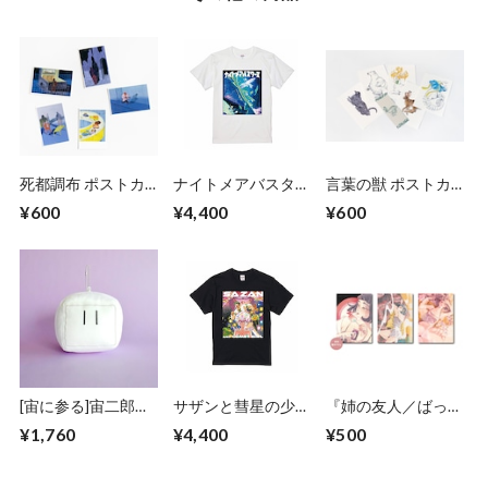
死都調布 ポストカ
ナイトメアバスター
言葉の獣 ポストカ
ードセット
ズ Tシャツ（受注販
ード＆しおりセット
¥600
¥4,400
¥600
売）
[宙に参る]宙二郎
サザンと彗星の少
『姉の友人／ばった
BIGフェイスぬいぐ
女 Tシャツ（受注
ん』ポストカード
¥1,760
¥4,400
¥500
るみキーチェーン
販売）