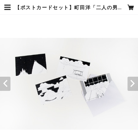
【ポストカードセット】町田洋「二人の男は旅を終えると、岩絵の中に入っていった」（B） | トースト