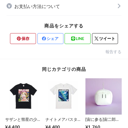
お支払い方法について
商品をシェアする
保存
シェア
LINE
ツイート
報告する
同じカテゴリの商品
サザンと彗星の少
ナイトメアバスター
[宙に参る]宙二郎
女 Tシャツ（受注
ズ Tシャツ（受注販
BIGフェイスぬいぐ
¥4,400
¥4,400
¥1,760