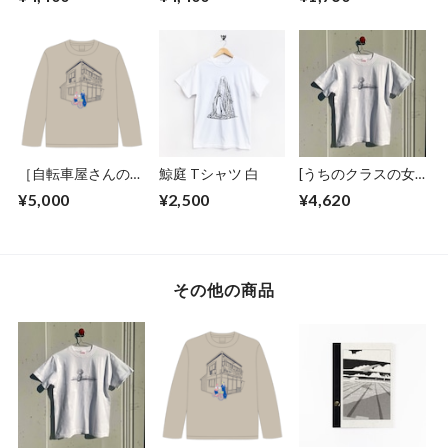
販売）
売）
るみキーチェーン
［自転車屋さんの高
鯨庭 Tシャツ 白
[うちのクラスの女
橋くん／松虫あら
子がヤバい]Tシャツ
¥5,000
¥2,500
¥4,620
れ］ロンT
その他の商品