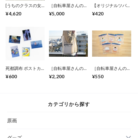
[うちのクラスの女
［自転車屋さんの高
【オリジナルツバメ
子がヤバい]Tシャツ
橋くん／松虫あら
ノート】町田洋イラ
¥4,620
¥5,000
¥420
れ］ロンT
ストカバーA5サイ
ズノート（B）
死都調布 ポストカ
［自転車屋さんの高
［自転車屋さんの高
ードセット
橋くん／松虫あら
橋くん／松虫あら
¥600
¥2,200
¥550
れ］トートバッグ
れ］Ziploc フリーザ
ーパック
カテゴリから探す
原画
グッズ