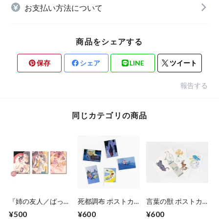
お支払い方法について
商品をシェアする
保存
シェア
LINE
ツイート
報告する
同じカテゴリの商品
『姉の友人／ばった
死都調布 ポストカ
言葉の獣 ポストカ
ん』ポストカード
ードセット
ード＆しおりセット
¥500
¥600
¥600