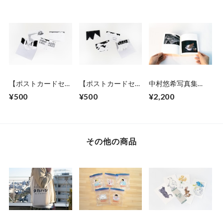
【ポストカードセッ
【ポストカードセッ
中村悠希写真集
ト】町田洋「二人の
ト】町田洋「二人の
「INSIDE
¥500
¥500
¥2,200
男は旅を終えると、
男は旅を終えると、
OUTSIDE」
岩絵の中に入ってい
岩絵の中に入ってい
った」（A）
った」（B）
その他の商品