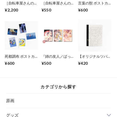
［自転車屋さんの高
［自転車屋さんの高
言葉の獣 ポストカ
橋くん／松虫あら
橋くん／松虫あら
ード＆しおりセット
¥2,200
¥550
¥600
れ］トートバッグ
れ］Ziploc フリーザ
ーパック
死都調布 ポストカ
『姉の友人／ばった
【オリジナルツバメ
ードセット
ん』ポストカード
ノート】町田洋イラ
¥600
¥500
¥420
ストカバーA5サイ
ズノート（A）
カテゴリから探す
原画
グッズ